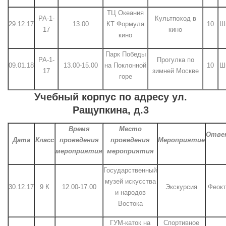
ТЦ Океания
РА-1-
Культпоход в
29.12.17
13.00
КТ Формула
10
Ш
17
кино
кино
Парк Победы
РА-1-
Прогулка по
09.01.18
13.00-15.00
на Поклонной
10
Ш
17
зимней Москве
горе
Учебный корпус по адресу ул.
Ращупкина, д.3
Время
Место
Отве
Дата
Класс
проведения
проведения
Мероприятие
мероприятия
мероприятия
Государственный
музей искусства
30.12.17
9 К
12.00-17.00
Экскурсия
Феокт
и народов
Востока
ГУМ-каток на
Спортивное