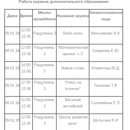
Работа кружков дополнительного образования
Место
Ответственное
Дата
Время
Название кружка
проведения
лицо
12.00-
09.01.18
Ращупкина 3
Любо знать
Мельникова И.А.
12.45
12.00-
Ращупкина,
“Математический
09.01.18
Смирнова Е.Ю.
13.30
3
тренинг. ч.1”
14.00-
Ращупкина,
09.01.18
Живое слово
Клевитова Ю.Д.
15.00
3
12.00-
Ращупкина,
“Учись на
09.01.18
Тихонова Т.В.
12.45
3
отлично”
12.00-
Ращупкина,
Веселый
09.01.18
Соловейчик Е.П.
12.45
3
английский
12.00-
Ращупкина,
“Школа развития
09.01.18
Шульгина К.И.
12.45
3
речи”