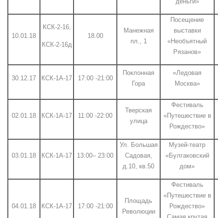
деньги»
Посещение
КСК-2-16,
Манежная
выставки
10.01.18
18.00
пл., 1
«Необъятный
КСК-2-16д
Рязанов»
Поклонная
«Ледовая
30.12.17
КСК-1А-17
17:00 -21:00
Гора
Москва»
Фестиваль
Тверская
02.01.18
КСК-1А-17
11:00 -22:00
«Путешествие в
улица
Рождество»
Ул. Большая
Музей-театр
03.01.18
КСК-1А-17
13:00– 23:00
Садовая,
«Булгаковский
д.10, кв.50
дом»
Фестиваль
«Путешествие в
Площадь
04.01.18
КСК-1А-17
17:00 -21:00
Рождество»
Революции
Самая крутая