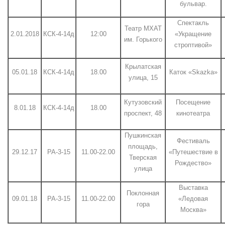
бульвар.
Спектакль
Театр МХАТ
2.01.2018
КСК-4-14д
12:00
«Укращение
им. Горького
строптивой»
Крылатская
05.01.18
КСК-4-14д
18.00
Каток «Skazka»
улица, 15
Кутузовский
Посещение
8.01.18
КСК-4-14д
18.00
проспект, 48
кинотеатра
Пушкинская
Фестиваль
площадь,
29.12.17
РА-3-15
11.00-22.00
«Путешествие в
Тверская
Рождество»
улица
Выставка
Поклонная
09.01.18
РА-3-15
11.00-22.00
«Ледовая
гора
Москва»