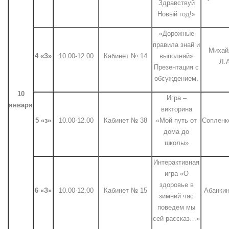
Здравствуй
Новый год!»
«Дорожные
правила знай и
Михай
4 «З»
10.00-12.00
Кабинет № 14
выполняй»
Л.
Презентация с
обсуждением.
10
Игра –
января
викторина
5 «з»
10.00-12.00
Кабинет № 38
«Мой путь от
Сопленк
дома до
школы»
Интерактивная
игра «О
здоровье в
6 «З»
10.00-12.00
Кабинет № 15
Абанкин
зимний час
поведем мы
сей рассказ…»