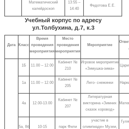
Математический
13:55 –
Федотова Е.Е.
калейдоскоп
14:40
Учебный корпус по адресу
ул.Толбухина, д.7, к.3
Время
Место
Отве
Дата
Класс
проведения
проведения
Мероприятие
мероприятия
мероприятия
Кабинет №
Игровое мероприятие
1Б
11.00 – 12.00
Цари
210
«Зимушка-зима»
Кабинет №
1а
11.00 – 12.00
Лего- снежинки
Нарк
205
Литературная
Кабинет №
4а
12.00-13.00
викторина «Зимних
Мате
207
сказок хоровод»
участие в
Гуля
5а, 8б
10-15
парк Фили
олимпиаде» Музеи,