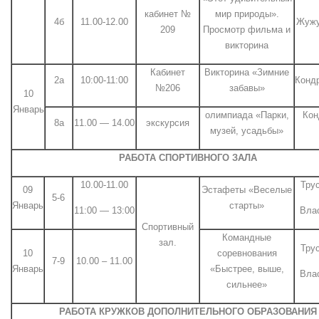
кабинет №
мир природы».
4б
11.00-12.00
Жужу
209
Просмотр фильма и
викторина
Кабинет
Викторина «Зимние
2а
10:00-11:00
Конд
№206
забавы»
10
Январь
олимпиада «Парки,
Кон
8а
11.00 — 14.00
экскурсия
музей, усадьбы»
РАБОТА СПОРТИВНОГО ЗАЛА
10.00-11.00
Тру
09
Эстафеты «Веселые
5-6
Январь
старты»
11:00 — 13:00
Вла
Спортивный
Командные
зал.
Тру
10
соревнования
7-9
10.00 – 11.00
Январь
«Быстрее, выше,
Вла
сильнее»
РАБОТА КРУЖКОВ ДОПОЛНИТЕЛЬНОГО ОБРАЗОВАНИЯ