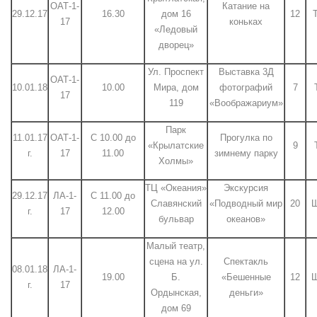
ОАТ-1-
Катание на
29.12.17
16.30
дом 16
12
Т
17
коньках
«Ледовый
дворец»
Ул. Проспект
Выставка 3Д
ОАТ-1-
10.01.18
10.00
Мира, дом
фотографий
7
17
119
«Воображариум»
Парк
11.01.17
ОАТ-1-
С 10.00 до
Прогулка по
«Крылатские
9
г.
17
11.00
зимнему парку
Холмы»
ТЦ «Океания»
Экскурсия
29.12.17
ЛА-1-
С 11.00 до
Славянский
«Подводный мир
20
Ш
г.
17
12.00
бульвар
океанов»
Малый театр,
сцена на ул.
Спектакль
08.01.18
ЛА-1-
19.00
Б.
«Бешенные
12
Ш
г.
17
Ордынская,
деньги»
дом 69