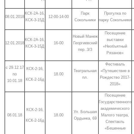
КСК-2А-16,
Парк
Прогулка по
08.01.2018
12-00-14-00
КСК-3-15Д
Сокольники
парку Сокольники
Посещение
Новый Манеж
КСК-2А-16,
выставки
12.01.2018
16-00
Георгиевский
КСК-3-15Д
«Необъятный
пер..3/3
Рязанов»
Фестиваль
с 29.12.17
КСК-2-16,
Театральная
«Путешествие в
по
18.00
пл.
Рождество 2017-
КСК-2-16д
10.01.18
2018»
Посещение
Государственного
академического
КСК-2-16,
Ул. Большая
08.01.18
18.00
Малого театра,
Ордынка, 69
КСК-2-16д
Спектакль
«Бешенные