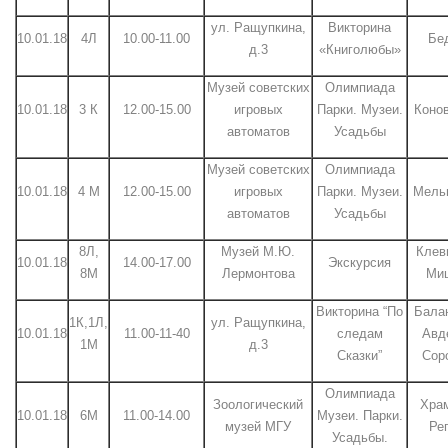
ул. Ращупкина,
Викторина
10.01.18
4Л
10.00-11.00
Бед
д.3
«Книголюбы»
Музей советских
Олимпиада
10.01.18
3 К
12.00-15.00
игровых
Парки. Музеи.
Конов
автоматов
Усадьбы
Музей советских
Олимпиада
10.01.18
4 М
12.00-15.00
игровых
Парки. Музеи.
Мельн
автоматов
Усадьбы
8Л,
Музей М.Ю.
Клев
10.01.18
14.00-17.00
Экскурсия
8М
Лермонтова
Миш
Викторина “По
Балан
1К,1Л,
ул. Ращупкина,
10.01.18
11.00-11-40
следам
Авд
1М
д.3
Сказки”
Сор
Олимпиада
Зоологический
Храм
10.01.18
6М
11.00-14.00
Музеи. Парки.
музей МГУ
Ре
Усадьбы.