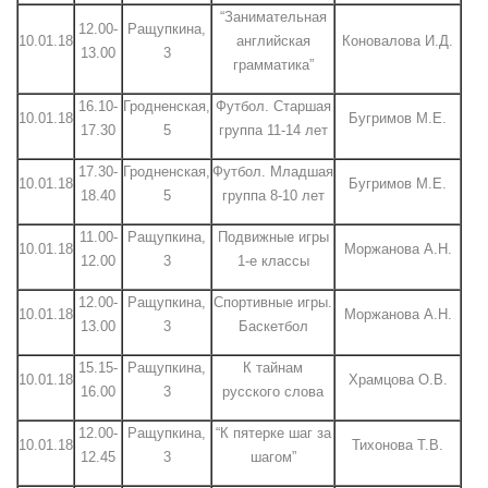
“Занимательная
12.00-
Ращупкина,
10.01.18
английская
Коновалова И.Д.
13.00
3
грамматика”
16.10-
Гродненская,
Футбол. Старшая
10.01.18
Бугримов М.Е.
17.30
5
группа 11-14 лет
17.30-
Гродненская,
Футбол. Младшая
10.01.18
Бугримов М.Е.
18.40
5
группа 8-10 лет
11.00-
Ращупкина,
Подвижные игры
10.01.18
Моржанова А.Н.
12.00
3
1-е классы
12.00-
Ращупкина,
Спортивные игры.
10.01.18
Моржанова А.Н.
13.00
3
Баскетбол
15.15-
Ращупкина,
К тайнам
10.01.18
Храмцова О.В.
16.00
3
русского слова
12.00-
Ращупкина,
“К пятерке шаг за
10.01.18
Тихонова Т.В.
12.45
3
шагом”