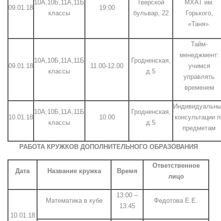
10А,10Б,11А,11Б
Тверской
МХАТ им.
09.01.18
19:00
классы
бульвар, 22
Горького,
«Таня».
Тайм-
менеджмент:
10А,10Б,11А,11Б
Гродненская,
09.01.18
11.00-12.00
учимся
классы
д.5
управлять
временем
Индивидуальн
10А,10Б,11А,11Б
Гродненская,
10.01.18
10.00
консультации п
классы
д.5
предметам
РАБОТА КРУЖКОВ ДОПОЛНИТЕЛЬНОГО ОБРАЗОВАНИЯ
Ответственное
Дата
Название кружка
Время
лицо
13:00 –
Математика в кубе
Федотова Е.Е.
13:45
10.01.18