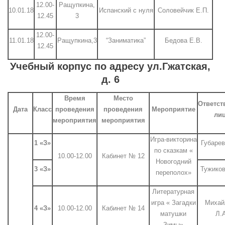
12.00-
Ращупкина,
10.01.18
Испанский с нуля
Соловейчик Е.П.
12.45
3
12.00-
11.01.18
Ращупкина,3
“Заниматика”
Бедова Е.В.
12.45
Учебный корпус по адресу ул.Гжатская,
д. 6
Время
Место
Ответст
Дата
Класс
проведения
проведения
Мероприятие
ли
мероприятия
мероприятия
Игра-викторина
1 «З»
Губарев
по сказкам «
10.00-12.00
Кабинет № 12
Новогодний
3 «З»
Тужиков
переполох»
Литературная
игра « Загадки
Михай
4 «З»
10.00-12.00
Кабинет № 14
матушки
Л.
Зимы»