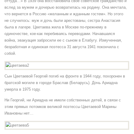
оттуда…» В 1939 она восстановила свое советское гражданство и
вслед за мужем и дочерью возвратилась на родину. Она мечтала,
что вернется в Россию «желанным и жданным гостем». Но этого
не случилось: муж и дочь были арестованы, сестра Анастасия
была в лагере. Цветаева жила в Москве по-прежнему в
одиночестве, кое-как перебиваясь переводами. Начавшаяся
война, эвакуация забросили ее с сыном в Елабугу. Измученная,
безработная и одинокая поэтесса 31 августа 1941 покончила с
собой.
Сын Цветаевой Георгий погиб на фронте в 1944 году, похоронен в
братской могиле в городе Браслав (Беларусь). Дочь Ариадна
умерла в 1975 году.
Ни Георгий, ни Ариадна не имели собственных детей, в связи с
этим прямых потомков великой поэтессы Цветаевой Марины
Ивановны нет…