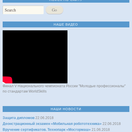
НАШЕ ВИДЕО
Финал V Национального чемпионата России "Молодые профессионалы"
по стандартам WorldSkills
НАШИ НОВОСТИ
Защита дипломов
22.06.2018
Деонстрационный экзамен «Мобильная робототехника»
22.06.2018
Вручение сертификатов. Технопарк «Мосгормаш»
21.06.2018