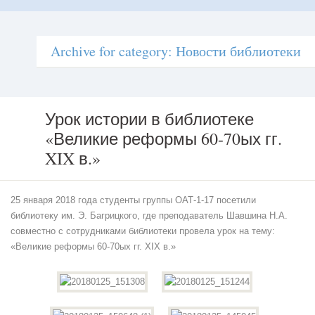
Archive for category: Новости библиотеки
Урок истории в библиотеке
«Великие реформы 60-70ых гг.
Урок
истории
XIX в.»
в
библиотеке
«Великие
25 января 2018 года студенты группы ОАТ-1-17 посетили
реформы
60-
библиотеку им. Э. Багрицкого, где преподаватель Шавшина Н.А.
70ых
совместно с сотрудниками библиотеки провела урок на тему:
гг. XIX
«Великие реформы 60-70ых гг. XIX в.»
в.»