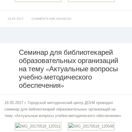
24.05.2017
COMMENTS ARE DISABLED
Семинар для библиотекарей
образовательных организаций
Семинар
для
на тему «Актуальные вопросы
библиотекарей
учебно-методического
образовательных
организаций
обеспечения»
на
тему
«Актуальные
18.05.2017 г. Городской методический центр ДОгМ проводил
вопросы
учебно-
семинар для библиотекарей образовательных организаций на
методического
тему «Актуальные вопросы учебно-методического обеспечения».
обеспечения»