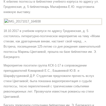
К юбилею поэтессы в библиотеке учебного корпуса по адресу ул.
Гродненская, д. 5 библиотекарь Малафеева Е.Ю. подготовила
книжную выставку.
18.10.2017 в учебном корпусе по адресу Гродненская, д. 5
состоялось литературно-поэтическое мероприятие на тему «Моим
стихам, как драгоценным винам, настанет свой черед…».
Встреча, посвященная 125-летию со дня рождения замечательной
поэтессы Марины Цветаевой, прошла на базе библиотеки им. Э.
Багрицкого.
Мероприятие посетили группа КСК-1-17 в сопровождении
преподавателей Комаровой Е.С., Башвеевой Ю.В. и
Шарафутдиновой Д.Р. Студентам предложили прочесть вслух
стихи Цветаевой; была показана видеопрезентация о судьбе
поэтессы, тесно переплетенной с трагическими событиями
революционных лет. Прозвучали известные романсы на стихи
Цветаевой.
Беседу проводили сотрудники библиотеки им. Э. Багрицкого и