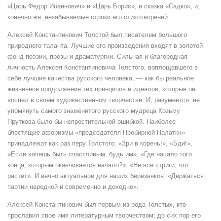
«Царь Федор Иоаннович» и «Царь Борис», и сказка «Садко», и,
конечно же, незабываемые строки его стихотворений.
Алексей Константинович Толстой был писателем большого
природного таланта. Лучшие его произведения входят в золотой
фонд поэзии, прозы и драматургии. Сильная и благородная
личность Алексея Константиновича Толстого, воплощавшего в
себе лучшие качества русского человека, — как бы реальное
жизненное продолжение тех принципов и идеалов, которые он
воспел в своем художественном творчестве. И, разумеется, не
упомянуть самого знаменитого русского мудреца Козьму
Пруткова было бы непростительной ошибкой. Наиболее
блестящие афоризмы «председателя Пробирной Палатки»
принадлежат как раз перу Толстого. «Зри в корень!», «Бди!»,
«Если хочешь быть счастливым, будь им», «Где начало того
конца, которым оканчивается начало?», «Не всё стриги, что
растёт». И вечно актуальное для наших березняков: «Держаться
партии народной и современно и доходно».
Алексей Константинович был первым из рода Толстых, кто
прославил свое имя литературным творчеством; до сих пор его