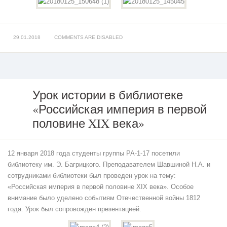
29.01.2018
COMMENTS ARE DISABLED
Урок истории в библиотеке
«Российская империя в первой
Урок
истории
половине XIX века»
в
библиотеке
«Российская
12 января 2018 года студенты группы РА-1-17 посетили
империя
в
библиотеку им. Э. Багрицкого. Преподавателем Шавшиной Н.А. и
первой
сотрудниками библиотеки был проведен урок на тему:
половине
«Российская империя в первой половине XIX века». Особое
XIX
внимание было уделено событиям Отечественной войны 1812
века»
года. Урок был сопровожден презентацией.