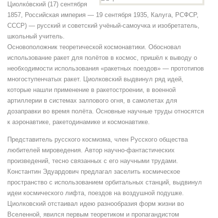
ученого,
Циолко́вский (17) сентября
изобретателя
1857, Российская империя — 19 сентября 1935, Калуга, РСФСР,
К. Э.
СССР) — русский и советский учёный-самоучка и изобретатель,
Циолковского
школьный учитель.
(1857-
Основоположник теоретической космонавтики. Обосновал
1935).
использование ракет для полётов в космос, пришёл к выводу о
необходимости использования «ракетных поездов» — прототипов
многоступенчатых ракет. Циолковский выдвинул ряд идей,
которые нашли применение в ракетостроении, в военной
артиллерии в системах залпового огня, в самолетах для
дозаправки во время полёта. Основные научные труды относятся
к аэронавтике, ракетодинамике и космонавтике.
Представитель русского космизма, член Русского общества
любителей мироведения. Автор научно-фантастических
произведений, тесно связанных с его научными трудами.
Константин Эдуардович предлагал заселить космическое
пространство с использованием орбитальных станций, выдвинул
идеи космического лифта, поездов на воздушной подушке.
Циолковский отстаивал идею разнообразия форм жизни во
Вселенной, явился первым теоретиком и пропагандистом