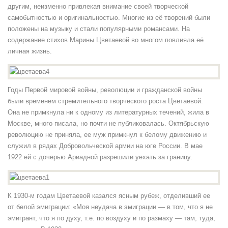
другим, неизменно привлекая внимание своей творческой
самобытностью и оригинальностью. Многие из её творений были
положены на музыку и стали популярными романсами. На
содержание стихов Марины Цветаевой во многом повлияла её
личная жизнь.
Годы Первой мировой войны, революции и гражданской войны
были временем стремительного творческого роста Цветаевой.
Она не примкнула ни к одному из литературных течений, жила в
Москве, много писала, но почти не публиковалась. Октябрьскую
революцию не приняла, ее муж примкнул к белому движению и
служил в рядах Добровольческой армии на юге России. В мае
1922 ей с дочерью Ариадной разрешили уехать за границу.
К 1930-м годам Цветаевой казался ясным рубеж, отделивший ее
от белой эмиграции: «Моя неудача в эмиграции — в том, что я не
эмигрант, что я по духу, т.е. по воздуху и по размаху — там, туда,