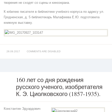
творения не сходят со сцены и киноэкрана.
К юбилею писателя в библиотеке учебного корпуса по адресу ул.
Гродненская, д. 5 библиотекарь Малафеева Е.Ю. подготовила
книжную выставку.
28.09.2017
COMMENTS ARE DISABLED
160 лет со дня рождения
русского ученого, изобретателя
160
лет
К. Э. Циолковского (1857-1935).
со
дня
рождения
Константин Эдуардович
русского