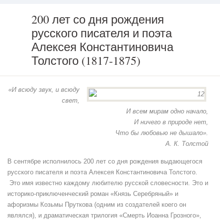
200 лет со дня рождения
русского писателя и поэта
200
лет
Алексея Константиновича
со
Толстого (1817-1875)
дня
рождения
русского
писателя
«И всюду звук, и всюду
и
свет,
поэта
И всем мирам одно начало,
Алексея
Константиновича
И ничего в природе нет,
Толстого
Что бы любовью не дышало».
(1817-
А. К. Толстой
1875)
В сентябре исполнилось 200 лет со дня рождения выдающегося
русского писателя и поэта Алексея Константиновича Толстого.
Это имя известно каждому любителю русской словесности. Это и
историко-приключенческий роман «Князь Серебряный» и
афоризмы Козьмы Пруткова (одним из создателей коего он
являлся), и драматическая трилогия «Смерть Иоанна Грозного»,