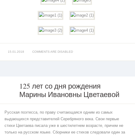
15.01.2018
COMMENTS ARE DISABLED
125 лет со дня рождения
Марины Ивановны Цветаевой
125
лет
со
дня
Русская поэтесса, по праву считающаяся одним из самых
рождения
выдающихся представителей Серебряного века. Свои первые
Марины
стихи Цветаева писала уже в шестилетнем возрасте, причем не
Ивановны
только на русском языке. Сборники ее стихов следовали один за
Цветаевой