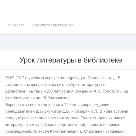
05.10.2017
COMMENTS ARE DISABLED
Урок литературы в библиотеке
Урок
литературы
28.09.2017 в учебном корпусе по адресу ул. Гродненская, д. 5
в
состоялось мероприятие из цикла «Урок литературы в
библиотеке
библиотеке» на тему «200 лет со дня рождения А.К. Толстого», на
базе библиотеки им. Э. Багрицкого.
Мероприятие посетили ученики 11 «Б» в сопровождении
преподавателей Швыркуновой Е.В. и Казарян К.Л. В ходе встречи
ведущие рассказали о знаменитом роде Толстых, давших нашей
литературе трех ярчайших представителей, о семье и первых
произведениях Алексея Константиновича. Отдельной страницей