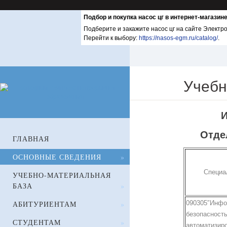
Подбор и покупка насос цг в интернет-магази
Подберите и закажите насос цг на сайте Электр
Перейти к выбору:
https://nasos-egm.ru/catalog/
.
Учебн
И
Отде
ГЛАВНАЯ
ОСНОВНЫЕ СВЕДЕНИЯ
»
Специа
УЧЕБНО-МАТЕРИАЛЬНАЯ
БАЗА
»
АБИТУРИЕНТАМ
»
090305″Инфо
безопасност
СТУДЕНТАМ
»
автоматизир