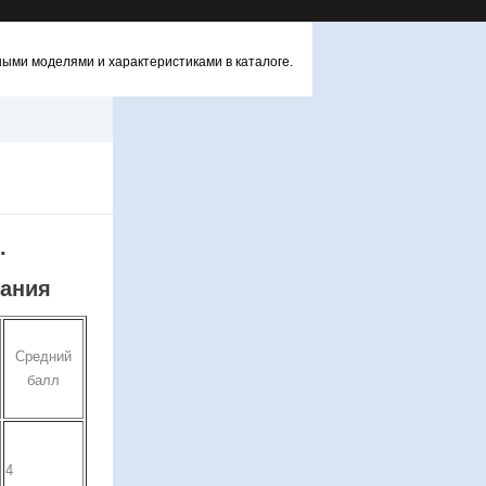
ными моделями и характеристиками в каталоге.
.
вания
Средний
балл
4