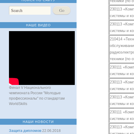
техники (по 
230113 «Ком
системы и к
230113 «Ком
НАШЕ ВИДЕО
системы и к
210414 «Тех
обслуживани
радиоэлектр
техники (по 
230111 «Ком
системы и к
230113 «Ком
Финал V Национального
системы и к
чемпионата России "Молодые
230113 «Ком
профессионалы" по стандартам
системы и к
WorldSkills
230111 «Ком
системы и к
НАШИ НОВОСТИ
230113 «Ком
Защита дипломов
22.06.2018
системы и к