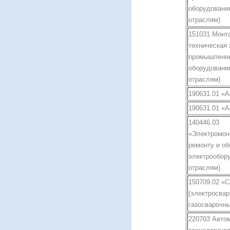
оборудования
отраслям)
151031 Монт
техническая 
промышленн
оборудования
отраслям)
190631.01 «
190631.01 «
140446.03
«Электромон
ремонту и о
электрообору
отраслям)
150709.02 «
(электросвар
газосварочны
220703 Авто