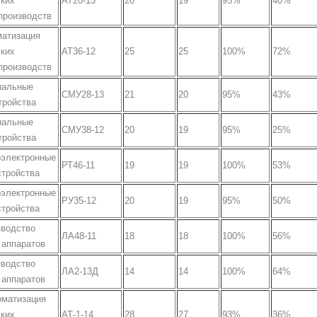
ских
АТ20-13
20
19
95%
40%
производств
матизация
ских
АТ36-12
25
25
100%
72%
производств
иальные
СМУ28-13
21
20
95%
43%
тройства
иальные
СМУ38-12
20
19
95%
25%
тройства
оэлектронные
РТ46-11
19
19
100%
53%
стройства
оэлектронные
РУ35-12
20
19
95%
50%
стройства
зводство
ЛА48-11
18
18
100%
56%
 аппаратов
зводство
ЛА2-13Д
14
14
100%
64%
 аппаратов
оматизация
ских
АТ-1-14
28
27
93%
36%