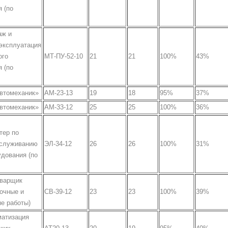
 (по
аж и
эксплуатация
ого
МТ-ПУ-52-10
21
21
100%
43%
 (по
Автомеханик»
АМ-23-13
19
18
95%
37%
Автомеханик»
АМ-33-12
25
25
100%
36%
тер по
бслуживанию
ЭЛ-34-12
26
26
100%
31%
дования (по
Сварщик
очные и
СВ-39-12
23
23
100%
39%
е работы)
матизация