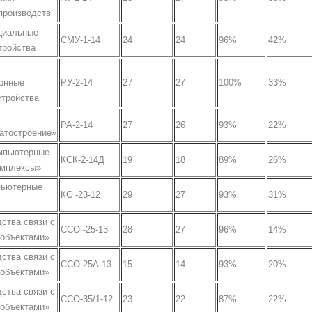
производств
ециальные
СМУ-1-14
24
24
96%
42%
тройства
онные
РУ-2-14
27
27
100%
33%
стройства
РА-2-14
27
26
93%
22%
атостроение»
омпьютерные
КСК-2-14Д
19
18
89%
26%
омплексы»
пьютерные
КС -23-12
29
27
93%
31%
ства связи с
ССО -25-13
28
27
96%
14%
объектами»
ства связи с
ССО-25А-13
15
14
93%
20%
объектами»
ства связи с
ССО-35/1-12
23
22
87%
22%
объектами»