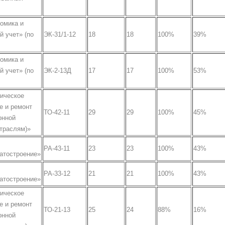
омика и
й учет» (по
ЭК-31/1-12
18
18
100%
39%
омика и
й учет» (по
ЭК-2-13Д
17
17
100%
53%
ническое
е и ремонт
ТО-42-11
29
29
100%
45%
онной
отраслям)»
РА-43-11
23
23
100%
43%
атостроение»
РА-33-12
21
21
100%
43%
атостроение»
ническое
е и ремонт
ТО-21-13
25
24
88%
16%
онной