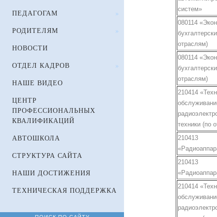
систем»
ПЕДАГОГАМ
»
080114 «Экон
РОДИТЕЛЯМ
»
бухгалтерски
отраслям)
НОВОСТИ
080114 «Экон
ОТДЕЛ КАДРОВ
»
бухгалтерски
отраслям)
НАШЕ ВИДЕО
210414 «Тех
ЦЕНТР
обслуживани
ПРОФЕССИОНАЛЬНЫХ
радиоэлектр
КВАЛИФИКАЦИЙ
техники (по 
АВТОШКОЛА
210413
«Радиоаппар
СТРУКТУРА САЙТА
210413
НАШИ ДОСТИЖЕНИЯ
«Радиоаппар
210414 «Тех
ТЕХНИЧЕСКАЯ ПОДДЕРЖКА
обслуживани
радиоэлектр
ПОИСК ПО САЙТУ