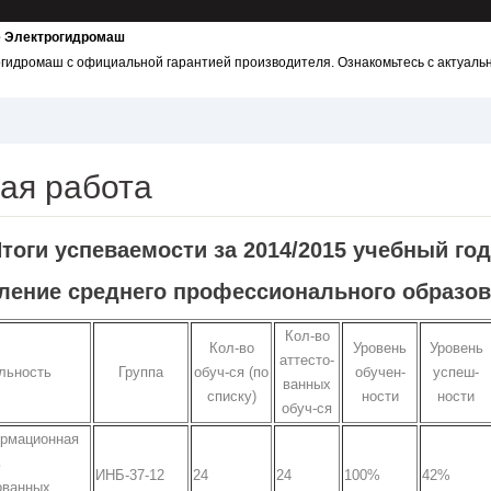
не Электрогидромаш
огидромаш с официальной гарантией производителя. Ознакомьтесь с актуаль
ая работа
тоги успеваемости за 2014/2015 учебный год
ление среднего профессионального образо
Кол-во
Кол-во
Уровень
Уровень
аттесто-
льность
Группа
обуч-ся (по
обучен-
успеш-
ванных
списку)
ности
ности
обуч-ся
рмационная
ь
ИНБ-37-12
24
24
100%
42%
ованных