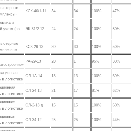
пьютерные
КСК-46/1-11
34
34
100%
47%
омплексы»
омика и
й учет» (по
ЭК-31/2-12
24
24
100%
50%
пьютерные
КСК-26-13
30
30
100%
50%
омплексы»
РА-29-13
20
1
95%
30%
атостроение»
рационная
ОЛ-1А-14
13
13
100%
69%
 в логистике
ационная
ОЛ-24-13
21
17
81%
62%
 в логистике
ационная
ОЛ-2-13 д
15
15
100%
60%
 в логистике
ационная
ОЛ-34-12
25
25
100%
44%
 в логистике