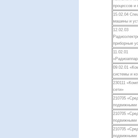
процессов и 
15.02.04 Сп
машины и ус
12.02.03
Радиоэлектр
приборные у
11.02.01
«Радиоаппар
09.02.01 «К
системы и к
230111 «Ком
сети»
210705 «Сред
подвижными 
210705 «Сред
подвижными 
210705 «Сред
подвижными 