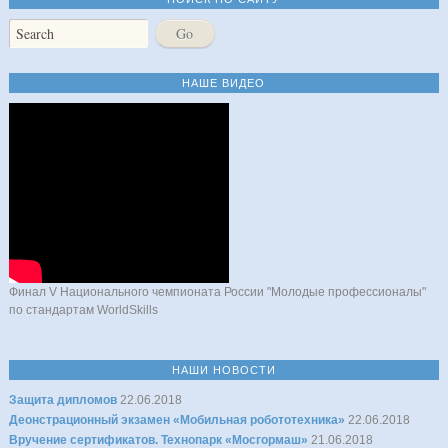
НАШЕ ВИДЕО
Финал V Национального чемпионата России "Молодые профессионалы"
по стандартам WorldSkills
НАШИ НОВОСТИ
Защита дипломов
22.06.2018
Деонстрационный экзамен «Мобильная робототехника»
22.06.2018
Вручение сертификатов. Технопарк «Мосгормаш»
21.06.2018