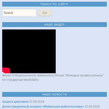
ПОИСК ПО САЙТУ
НАШЕ ВИДЕО
Финал V Национального чемпионата России "Молодые профессионалы"
по стандартам WorldSkills
НАШИ НОВОСТИ
Защита дипломов
22.06.2018
Деонстрационный экзамен «Мобильная робототехника»
22.06.2018