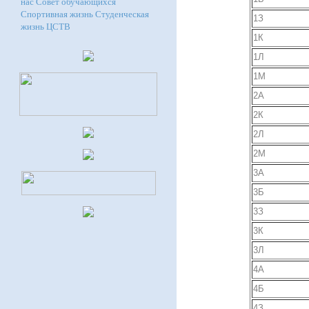
нас
Совет обучающихся
Спортивная жизнь
Студенческая
1З
жизнь
ЦСТВ
1К
1Л
1М
2А
2К
2Л
2М
3А
3Б
3З
3К
3Л
4А
4Б
4З