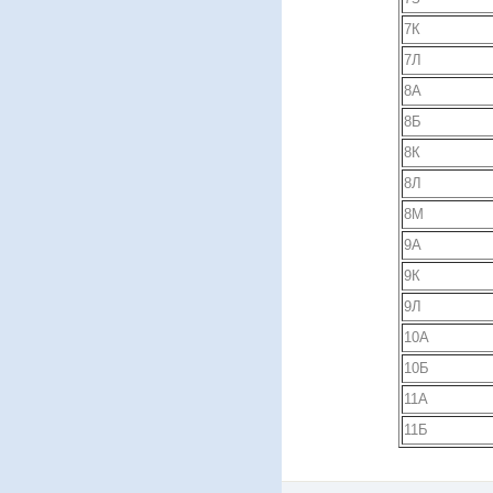
7К
7Л
8А
8Б
8К
8Л
8М
9А
9К
9Л
10А
10Б
11А
11Б