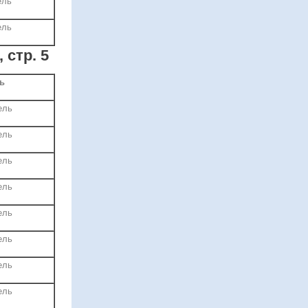
ель
ель
 стр. 5
ь
ель
ель
ель
ель
ель
ель
ель
ель