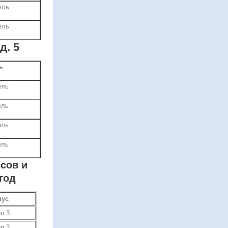
ель
ель
д. 5
ь
ель
ель
ель
ель
сов и
год
пус
рп.3
рп.3