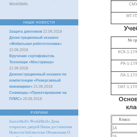
WorldSkills
СМУ
МТ-ПУ
НАШИ НОВОСТИ
Уче
Защита дипломов
22.06.2018
Деонстрационный экзамен
№ г
«Мобильная робототехника»
22.06.2018
КСК-1-17/
Вручение сертификатов.
Технопарк «Мосгормаш»
РА-1-17/
21.06.2018
Демонстрационный экзамен по
ЛА-1-17/
компетенции «Реверсивный
инжиниринг»
21.06.2018
ОАТ-1-17/
Семинары «Проектирование на
Основ
ПЛИС»
20.06.2018
кла
РУБРИКИ
Класс
JuniorSkills
WorldSkills
День
открытых дверей
Наши достижения
1А
Новости библиотеки
Объявления
О
1Б