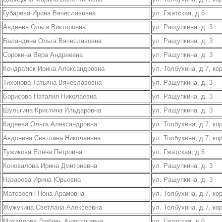
Губарева Ирина Вячеславовна
ул. Гжатская, д.6
Авдеева Ольга Викторовна
ул. Ращупкина, д. 3
Баландина Ольга Вячеславовна
ул. Ращупкина, д. 3
Сорокина Вера Андреевна
ул. Ращупкина, д. 3
Кондратюк Ирина Александровна
ул. Толбухина, д.7, ко
Тихонова Татьяна Вячеславовна
ул. Ращупкина, д. 3
Борисова Наталия Николаевна
ул. Ращупкина, д. 3
Шульгина Кристина Ильдаровна
ул. Ращупкина, д. 3
Кадеева Ольга Александровна
ул. Толбухина, д.7, ко
Авдонина Светлана Николаевна
ул. Толбухина, д.7, ко
Тужикова Елена Петровна
ул. Гжатская, д.6
Коновалова Ирина Дмитриевна
ул. Ращупкина, д. 3
Назарова Ирина Юрьевна
ул. Ращупкина, д. 3
Матевосян Нона Арамовна
ул. Толбухина, д.7, ко
Жужукина Светлана Алексеевна
ул. Толбухина, д.7, ко
Михайлова Любовь Анатольевна
ул. Гжатская, д.6