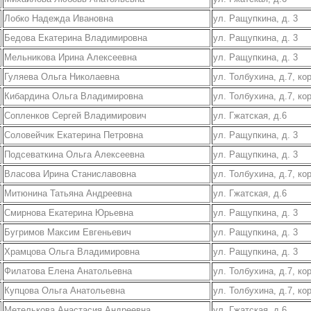
Лобко Надежда Ивановна
ул. Ращупкина, д. 3
Бедова Екатерина Владимировна
ул. Ращупкина, д. 3
Мельникова Ирина Алексеевна
ул. Ращупкина, д. 3
Гуляева Ольга Николаевна
ул. Толбухина, д.7, ко
Кибардина Ольга Владимировна
ул. Толбухина, д.7, ко
Сопленков Сергей Владимирович
ул. Гжатская, д.6
Соловейчик Екатерина Петровна
ул. Ращупкина, д. 3
Подсеваткина Ольга Алексеевна
ул. Ращупкина, д. 3
Власова Ирина Станиславовна
ул. Толбухина, д.7, ко
Митюнина Татьяна Андреевна
ул. Гжатская, д.6
Смирнова Екатерина Юрьевна
ул. Ращупкина, д. 3
Бугримов Максим Евгеньевич
ул. Ращупкина, д. 3
Храмцова Ольга Владимировна
ул. Ращупкина, д. 3
Филатова Елена Анатольевна
ул. Толбухина, д.7, ко
Купцова Ольга Анатольевна
ул. Толбухина, д.7, ко
Метелькова Анастасия Андреевна
ул. Гжатская, д.6