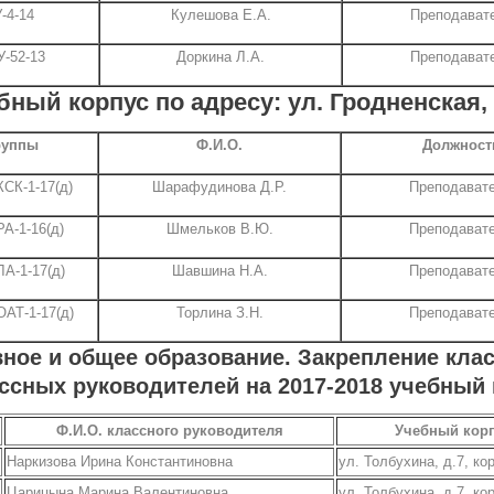
-4-14
Кулешова Е.А.
Преподават
-52-13
Доркина Л.А.
Преподават
бный корпус по адресу: ул. Гродненская, 
руппы
Ф.И.О.
Должност
КСК-1-17(д)
Шарафудинова Д.Р.
Преподават
РА-1-16(д)
Шмельков В.Ю.
Преподават
ЛА-1-17(д)
Шавшина Н.А.
Преподават
ОАТ-1-17(д)
Торлина З.Н.
Преподават
ное и общее образование. Закрепление клас
ссных руководителей на 2017-2018 учебный 
Ф.И.О. классного руководителя
Учебный кор
Наркизова Ирина Константиновна
ул. Толбухина, д.7, ко
Царицына Марина Валентиновна
ул. Толбухина, д.7, ко