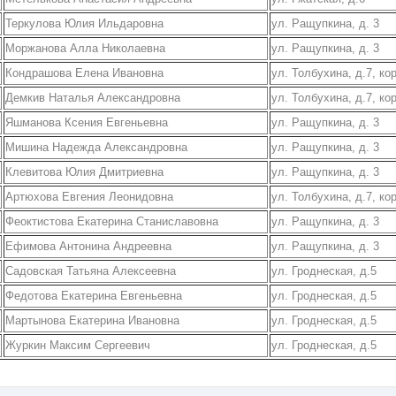
Теркулова Юлия Ильдаровна
ул. Ращупкина, д. 3
Моржанова Алла Николаевна
ул. Ращупкина, д. 3
Кондрашова Елена Ивановна
ул. Толбухина, д.7, ко
Демкив Наталья Александровна
ул. Толбухина, д.7, ко
Яшманова Ксения Евгеньевна
ул. Ращупкина, д. 3
Мишина Надежда Александровна
ул. Ращупкина, д. 3
Клевитова Юлия Дмитриевна
ул. Ращупкина, д. 3
Артюхова Евгения Леонидовна
ул. Толбухина, д.7, ко
Феоктистова Екатерина Станиславовна
ул. Ращупкина, д. 3
Ефимова Антонина Андреевна
ул. Ращупкина, д. 3
Садовская Татьяна Алексеевна
ул. Гроднеская, д.5
Федотова Екатерина Евгеньевна
ул. Гроднеская, д.5
Мартынова Екатерина Ивановна
ул. Гроднеская, д.5
Журкин Максим Сергеевич
ул. Гроднеская, д.5