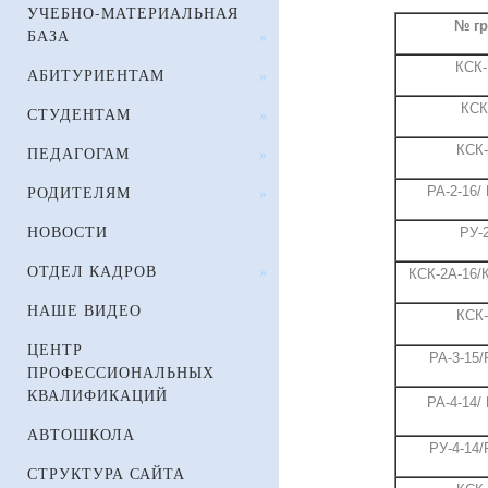
УЧЕБНО-МАТЕРИАЛЬНАЯ
№ г
БАЗА
»
КСК-
АБИТУРИЕНТАМ
»
КСК
СТУДЕНТАМ
»
КСК-
ПЕДАГОГАМ
»
РОДИТЕЛЯМ
»
РА-2-16/ 
НОВОСТИ
РУ-
ОТДЕЛ КАДРОВ
»
КСК-2А-16/К
НАШЕ ВИДЕО
КСК-
ЦЕНТР
РА-3-15/
ПРОФЕССИОНАЛЬНЫХ
КВАЛИФИКАЦИЙ
РА-4-14/ 
АВТОШКОЛА
РУ-4-14/
СТРУКТУРА САЙТА