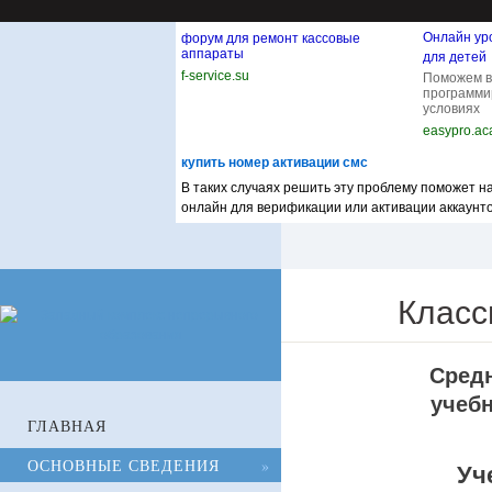
Онлайн ур
форум для ремонт кассовые
аппараты
для детей
f-service.su
Поможем в
программи
условиях
easypro.a
купить номер активации смс
В таких случаях решить эту проблему поможет
онлайн для верификации или активации аккаунтов
Класс
Средн
учебн
ГЛАВНАЯ
ОСНОВНЫЕ СВЕДЕНИЯ
»
Уч