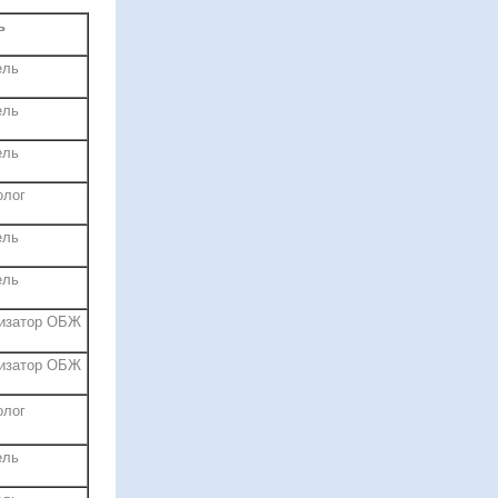
ь
ель
ель
ель
олог
ель
ель
низатор ОБЖ
низатор ОБЖ
олог
ель