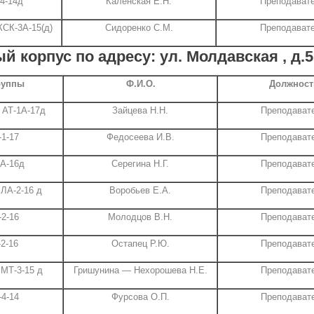
4-14д
Каленская Е.Н.
Преподават
КСК-3А-15(д)
Сидоренко С.М.
Преподават
й корпус по адресу: ул. Молдавская , д.5,
руппы
Ф.И.О.
Должност
 АТ-1А-17д
Зайцева Н.Н.
Преподават
1-17
Федосеева И.В.
Преподават
А-16д
Серегина Н.Г.
Преподават
 ЛА-2-16 д
Воробьев Е.А.
Преподават
2-16
Молодцов В.Н.
Преподават
2-16
Остапец Р.Ю.
Преподават
 МТ-3-15 д
Гришунина — Нехорошева Н.Е.
Преподават
4-14
Фурсова О.П.
Преподават