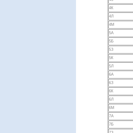
4К
4Л
4М
5А
5Б
5З
5К
5Л
6А
6З
6К
6Л
6М
7А
7Б
7З