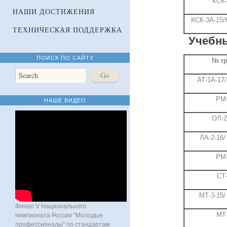
КСК-
НАШИ ДОСТИЖЕНИЯ
КСК-3А-15/
ТЕХНИЧЕСКАЯ ПОДДЕРЖКА
Учебны
ПОИСК ПО САЙТУ
№ г
АТ-1А-17/
РМ-
НАШЕ ВИДЕО
ОЛ-2
ЛА-2-16/
РМ-
СТ-
МТ-3-15/
Финал V Национального
МТ-
чемпионата России "Молодые
профессионалы" по стандартам