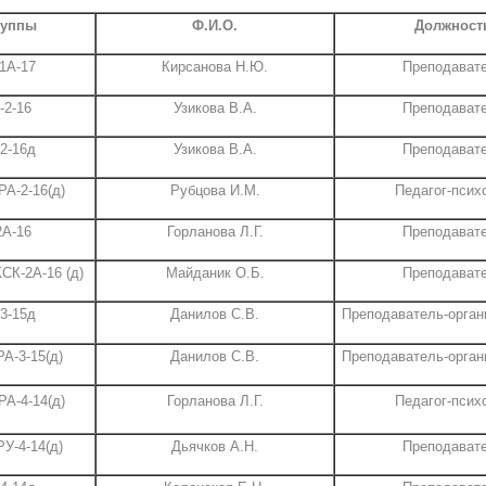
руппы
Ф.И.О.
Должност
1А-17
Кирсанова Н.Ю.
Преподават
-2-16
Узикова В.А.
Преподават
2-16д
Узикова В.А.
Преподават
РА-2-16(д)
Рубцова И.М.
Педагог-псих
2А-16
Горланова Л.Г.
Преподават
СК-2А-16 (д)
Майданик О.Б.
Преподават
3-15д
Данилов С.В.
Преподаватель-орга
РА-3-15(д)
Данилов С.В.
Преподаватель-орга
РА-4-14(д)
Горланова Л.Г.
Педагог-псих
РУ-4-14(д)
Дьячков А.Н.
Преподават