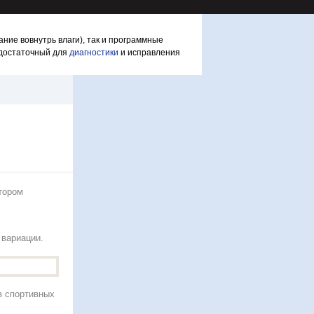
ние вовнутрь влаги), так и программные
 достаточный для
диагностики
и исправления
отором
 вариации.
в спортивных