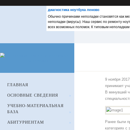
диагностика ноутбука леново
Обычно причинами неполадки становятся как мех
неполадки (вирусы). Наш сервис по ремонту ноу
всех возможных поломок. К типовым неполадкам
Студент
года
СПО
2018
9 ноября 2017
ГЛАВНАЯ
принимает уча
В минувший ч
ОСНОВНЫЕ СВЕДЕНИЯ
»
специальност
УЧЕБНО-МАТЕРИАЛЬНАЯ
БАЗА
»
АБИТУРИЕНТАМ
»
Ранее были п
категориях с