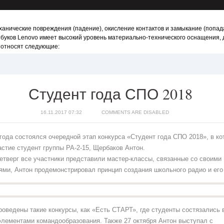
анические повреждения (падение), окисление контактов и замыкание (попада
тбуков Lenovo имеет высокий уровень материально-технического оснащения,
 относят следующие:
Студент года СПО 2018
16.11.2017 07:32
COMMENTS ARE DISABLED
года состоялся очередной этап конкурса «Студент года СПО 2018», в к
стие студент группы РА-2-15, Щербаков Антон.
етверг все участники представили мастер-классы, связанные со своими
ями, Антон продемонстрировал принцип создания школьного радио и его
роведены такие конкурсы, как «Есть СТАРТ», где студенты состязались 
 элементами командообразования. Также 27 октября Антон выступал с