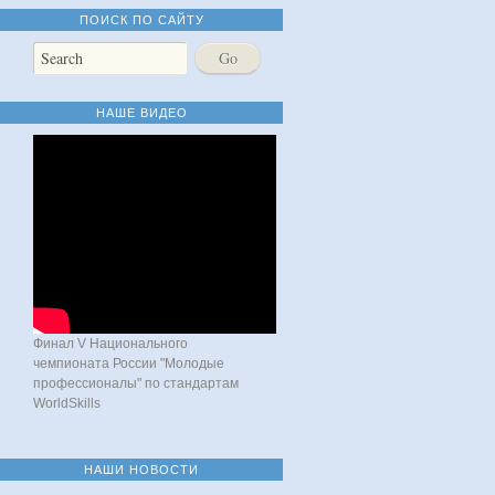
ПОИСК ПО САЙТУ
НАШЕ ВИДЕО
Финал V Национального
чемпионата России "Молодые
профессионалы" по стандартам
WorldSkills
НАШИ НОВОСТИ