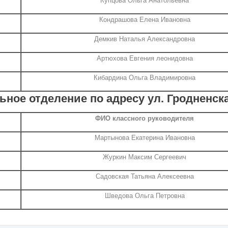
Купцова Ольга Анатольевна
Кондрашова Елена Ивановна
Демкив Наталья Александровна
Артюхова Евгения леонидовна
Кибардина Ольга Владимировна
ное отделение по адресу ул. Гродненска
ФИО классного руководителя
Мартынова Екатерина Ивановна
Журкин Максим Сергеевич
Садовская Татьяна Алексеевна
Шведова Ольга Петровна