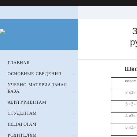
З
р
Закрепление
классов
и
классного
ГЛАВНАЯ
руководства.
Школьное
Шко
ОСНОВНЫЕ СВЕДЕНИЯ
»
отделение
класс
УЧЕБНО-МАТЕРИАЛЬНАЯ
БАЗА
»
2 «З»
АБИТУРИЕНТАМ
»
3 «З»
СТУДЕНТАМ
»
4 «З»
ПЕДАГОГАМ
»
5 «З»
РОДИТЕЛЯМ
»