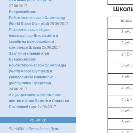
с 20 июня до 15 августа.
27.06.2017
Школь
Всероссийская
Робототехническая Олимпиада
класс
(World Robot Olympiad)
25.06.2017
Патриотическая акция,
1 «А»
посвященная Дню памяти и
скорби на мемориальном
2 «А»
комплексе Штыки
25.06.2017
Заключительный этап
2 «Б»
Всероссийской
Робототехнической Олимпиады
3 «А»
(World Robot Olympiad) в
3 «Б»
университете Иннополис
(республика Татарстан)
4 «А»
24.06.2017
Акция-реквием и возложение
4 «Б»
цветов к Огню Памяти и Славы на
Поклонной горе
24.06.2017
5 «А»
РУБРИКИ
6 «А»
WorldSkills
Без рубрики
День