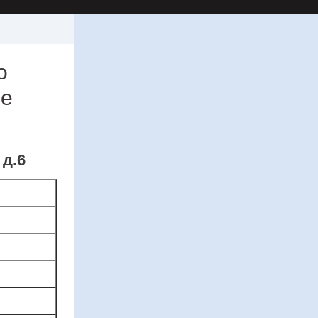
о
ие
 д.6