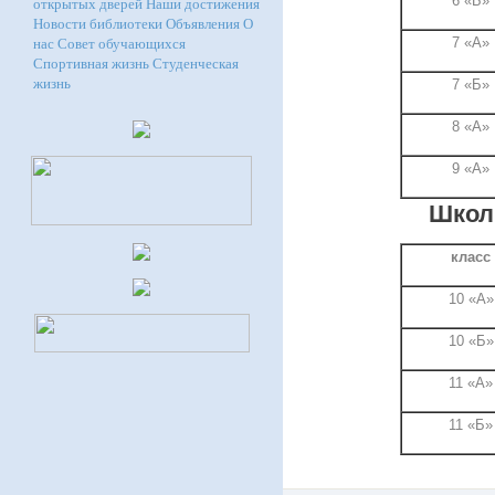
6 «Б»
открытых дверей
Наши достижения
Новости библиотеки
Объявления
О
нас
Совет обучающихся
7 «А»
Спортивная жизнь
Студенческая
жизнь
7 «Б»
8 «А»
9 «А»
Школь
класс
10 «А»
10 «Б»
11 «А»
11 «Б»