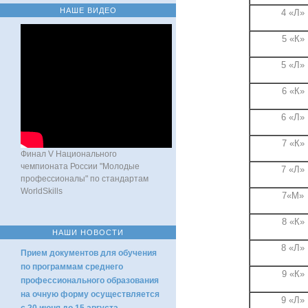
НАШЕ ВИДЕО
4 «Л»
5 «К»
5 «Л»
6 «К»
6 «Л»
7 «К»
Финал V Национального
чемпионата России "Молодые
7 «Л»
профессионалы" по стандартам
WorldSkills
7«М»
8 «К»
НАШИ НОВОСТИ
8 «Л»
Прием документов для обучения
по программам среднего
9 «К»
профессионального образования
на очную форму осуществляется
9 «Л»