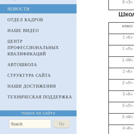
6 «З»
НОВОСТИ
Школ
ОТДЕЛ КАДРОВ
»
класс
НАШЕ ВИДЕО
1 «К»
ЦЕНТР
ПРОФЕССИОНАЛЬНЫХ
1 «Л»
КВАЛИФИКАЦИЙ
1 «М»
АВТОШКОЛА
2 «К»
СТРУКТУРА САЙТА
2 «Л»
НАШИ ДОСТИЖЕНИЯ
3 «К»
ТЕХНИЧЕСКАЯ ПОДДЕРЖКА
3 «Л»
ПОИСК ПО САЙТУ
3 «М»
4 «К»